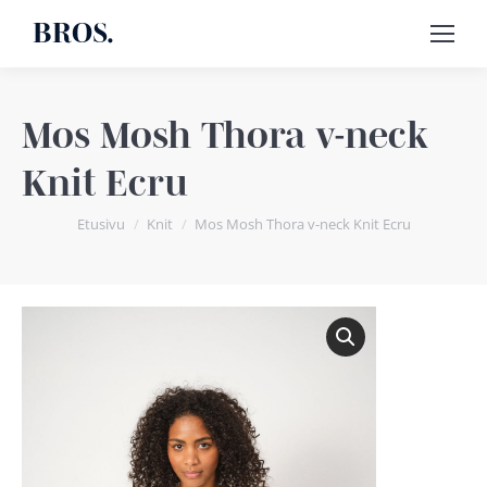
BROS.
Mos Mosh Thora v-neck
Knit Ecru
You are here:
Etusivu
Knit
Mos Mosh Thora v-neck Knit Ecru