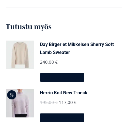
Tutustu myös
Day Birger et Mikkelsen Sherry Soft
Lamb Sweater
240,00
€
Tällä
Valitse vaihtoehdoista
tuotteella
on
useampi
Herrin Knit New T-neck
muunnelma.
Voit
Alkuperäinen
Nykyinen
195,00
€
117,00
€
tehdä
hinta
hinta
valinnat
Tällä
tuotteen
oli:
on:
Valitse vaihtoehdoista
tuotteella
sivulla.
on
195,00 €.
117,00 €.