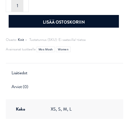
Mos
Mosh
Thora
v-
neck
LISÄÄ OSTOSKORIIN
Knit
Ecru
määrä
Osasto:
Knit
Tuotetunnus (SKU):
Ei saatavilla/-tietoa
Avainsanat tuotteelle
Mos Mosh
Women
Lisätiedot
Arviot (0)
Koko
XS, S, M, L