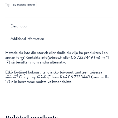
Tag:
By Malene Birger
Description
Additional information
Hittade du inte din storlek eller skulle du vilja ha produkten i en
annan färg? Kontakta info@bros.fi eller 06 7233449 (må-fr 11-
17) så berättar vi om andra alternativ.
Etkö löytänyt kokoasi, tai olisitko toivonut tuotteen toisessa
värissä? Ota yhteyttä info@bros.fi tai 06 7233449 (ma-pe 11-
17) niin kerromme muista vaihtoehdoista.
Related products